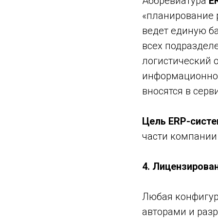
Аббревиатура
E
«планирование 
ведет единую б
всех подразделе
логистический о
информационное
вносятся в серв
Цель ERP-сист
части компании
4. Лицензирова
Любая конфигур
авторами и раз