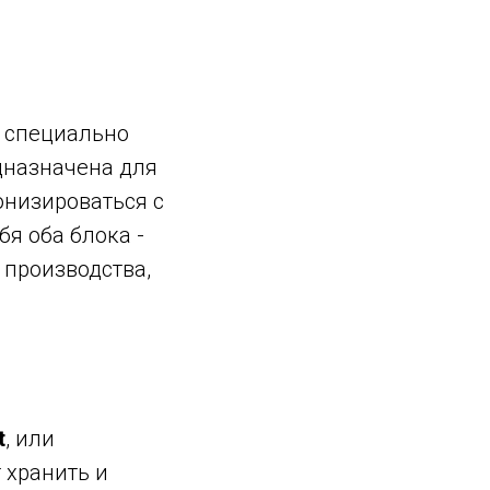
я специально
дназначена для
онизироваться с
я оба блока -
 производства,
t
, или
 хранить и