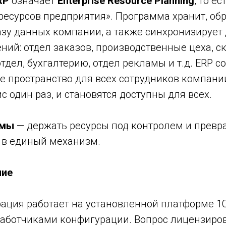
RP
означает
Enterprise Resource Planning
, то ес
ресурсов предприятия». Программа хранит, об
азу данных компании, а также синхронизирует
ний: отдел заказов, производственные цеха, ск
тдел, бухгалтерию, отдел рекламы и т.д. ERP с
 пространство для всех сотрудников компани
ис один раз, и становятся доступны для всех.
емы
— держать ресурсы под контролем и превр
 в единый механизм.
ние
ация работает на установленной платформе 1
работчиками конфигурации. Вопрос лицензиро