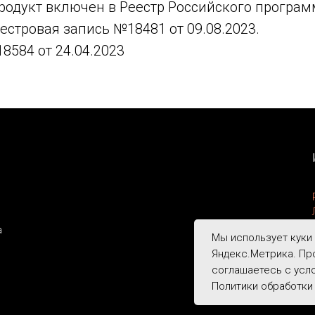
одукт включен в Реестр Российского програм
естровая запись №18481 от 09.08.2023.
8584 от 24.04.2023
а
Мы использует куки
Яндекс.Метрика. Пр
соглашаетесь с усл
Политики обработки