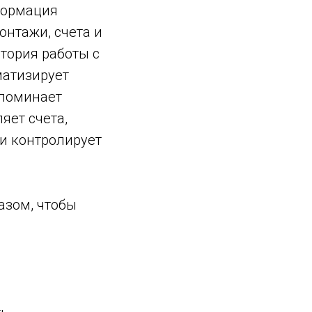
формация
онтажи, счета и
тория работы с
матизирует
апоминает
яет счета,
 и контролирует
азом, чтобы