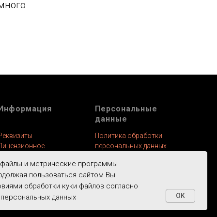
много
Информация
Персональные
данные
Реквизиты
Политика обработки
Лицензионное
персональных данных
соглашение
Поручение на
 файлы и метрические программы
Политика развития
обработку
одолжая пользоваться сайтом Вы
Условия возврата
персональных данных
овиями обработки куки файлов согласно
OK
 персональных данных