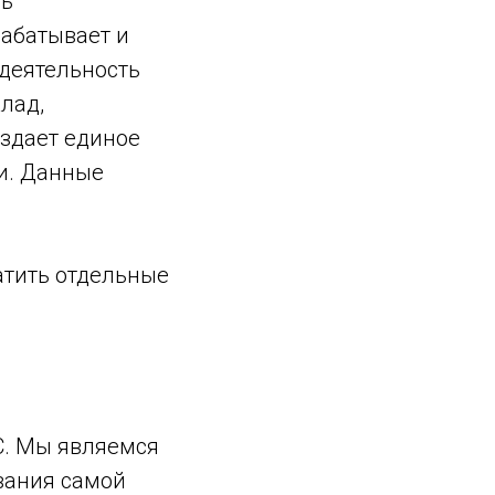
ть
рабатывает и
 деятельность
лад,
оздает единое
и. Данные
атить отдельные
С. Мы являемся
вания самой