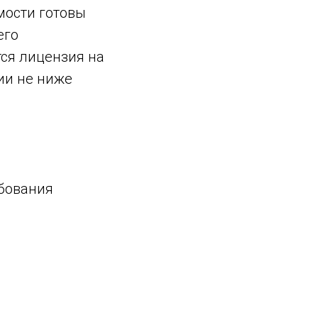
мости готовы
его
ся лицензия на
ии не ниже
ебования