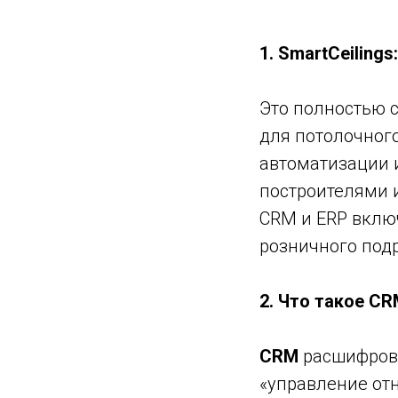
1. SmartCeilin
Это полностью 
для потолочног
автоматизации и
построителями и
CRM и ERP вклю
розничного под
2. Что такое C
CRM
расшифров
«управление от